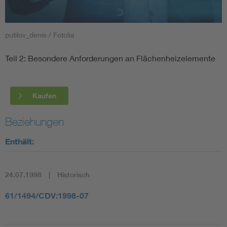
Smart Cities
putilov_denis / Fotolia
DKE Fachinformationen im Kontext der Normung
Teil 2: Besondere Anforderungen an Flächenheizelemente
Blitzschutz: DIN EN 62305 in der Übersicht
Funk
Kaufen
Circular Economy für mehr Ressourceneffizienz
Gle
Beziehungen
Cybersecurity in der Industrieautomatisierung
Inst
Enthält:
DIN VDE 0100 für sichere Elektroinstallationen
Nied
24.07.1998
Historisch
Elektrofachkraft (EFK)
Not-
61/1494/CDV:1998-07