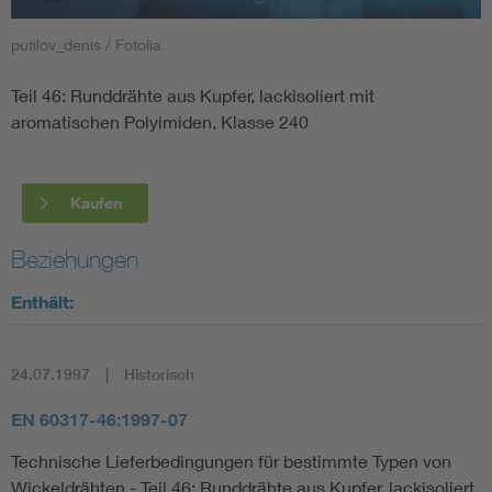
putilov_denis / Fotolia
Smart Cities
Teil 46: Runddrähte aus Kupfer, lackisoliert mit
DKE Fachinformationen im Kontext der Normung
aromatischen Polyimiden, Klasse 240
Blitzschutz: DIN EN 62305 in der Übersicht
Funk
Kaufen
Circular Economy für mehr Ressourceneffizienz
Gle
Beziehungen
Cybersecurity in der Industrieautomatisierung
Inst
Enthält:
DIN VDE 0100 für sichere Elektroinstallationen
Nied
24.07.1997
Historisch
Elektrofachkraft (EFK)
Not-
EN 60317-46:1997-07
Technische Lieferbedingungen für bestimmte Typen von
Wickeldrähten - Teil 46: Runddrähte aus Kupfer, lackisoliert