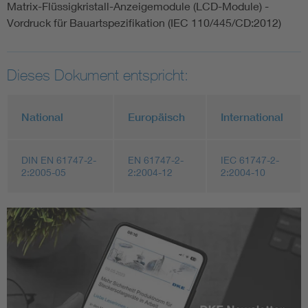
Matrix-Flüssigkristall-Anzeigemodule (LCD-Module) -
Vordruck für Bauartspezifikation (IEC 110/445/CD:2012)
Dieses Dokument entspricht:
National
Europäisch
International
DIN EN 61747-2-
EN 61747-2-
IEC 61747-2-
2:2005-05
2:2004-12
2:2004-10