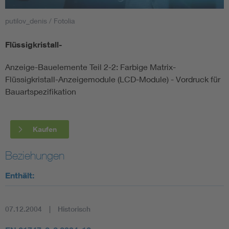
putilov_denis / Fotolia
Smart Cities
Flüssigkristall-
DKE Fachinformationen im Kontext der Normung
Anzeige-Bauelemente Teil 2-2: Farbige Matrix-
Blitzschutz: DIN EN 62305 in der Übersicht
Funk
Flüssigkristall-Anzeigemodule (LCD-Module) - Vordruck für
Bauartspezifikation
Circular Economy für mehr Ressourceneffizienz
Gle
Kaufen
Cybersecurity in der Industrieautomatisierung
Inst
Beziehungen
DIN VDE 0100 für sichere Elektroinstallationen
Nied
Enthält:
Elektrofachkraft (EFK)
Not-
07.12.2004
Historisch