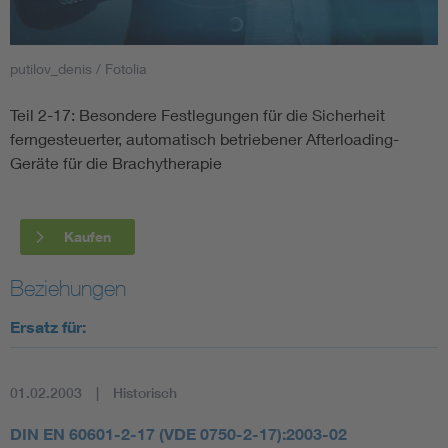
Smart Cities
putilov_denis / Fotolia
DKE Fachinformationen im Kontext der Normung
Teil 2-17: Besondere Festlegungen für die Sicherheit
ferngesteuerter, automatisch betriebener Afterloading-
Blitzschutz: DIN EN 62305 in der Übersicht
Funk
Geräte für die Brachytherapie
Circular Economy für mehr Ressourceneffizienz
Gle
Kaufen
Cybersecurity in der Industrieautomatisierung
Inst
Beziehungen
DIN VDE 0100 für sichere Elektroinstallationen
Nied
Ersatz für:
Elektrofachkraft (EFK)
Not-
01.02.2003
Historisch
DIN EN 60601-2-17 (VDE 0750-2-17):2003-02