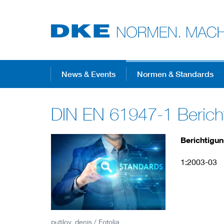
Top-Themen
News & Events
Normen & Standards
DIN EN 61947-1 Berich
VDE Fokusthemen
Berichtigu
Digital Security
1:2003-03
Energy
Health
putilov_denis / Fotolia