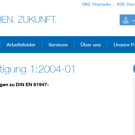
DKE Startseite
VDE Star
Arbeitsfelder
Services
Über uns
Unsere Po
tigung 1:2004-01
DKE Fachinformationen im Kontext der No
ngen zu DIN EN 61947-
Blitzschutz: DIN EN 62305 in der Übersicht
Circular Economy für mehr Ressourceneffizienz
Cybersecurity in der Industrieautomatisierung