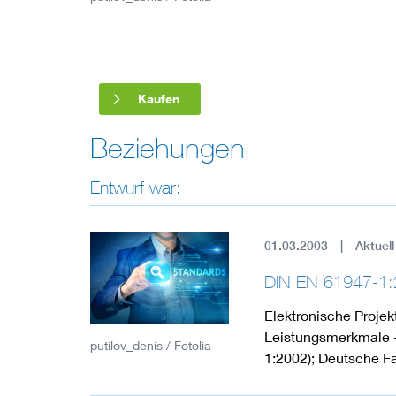
Industry
Living
Kaufen
Mobility
Beziehungen
Smart Cities
Entwurf war:
01.03.2003
Aktuell
DIN EN 61947-1:
Elektronische Proje
Leistungsmerkmale - 
putilov_denis / Fotolia
1:2002); Deutsche 