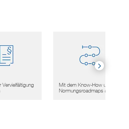
gung
Mit dem Know-How unserer
Arbei
Normungsroadmaps ans …