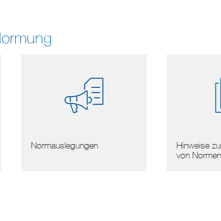
Normung
mauslegungen
Hinweise zur Vervielfälti
von Normen