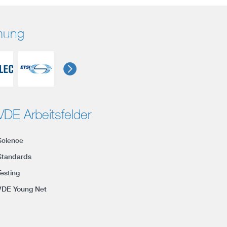
rmung
VDE Arbeitsfelder
Science
Standards
Testing
VDE Young Net