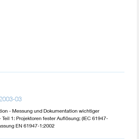
DIN VDE 0100 für sichere Elektroinstallationen
Elektrofachkraft (EFK)
2003-03
ktion - Messung und Dokumentation wichtiger
Teil 1: Projektoren fester Auflösung; (IEC 61947-
Fassung EN 61947-1:2002