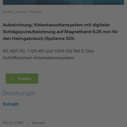
putilov_denis / Fotolia
Smart Cities
Aufzeichnung; Videokassettensystem mit digitaler
DKE Fachinformationen im Kontext der Normung
Schrägspuraufzeichnung auf Magnetband 6,35 mm für
den Heimgebrauch (Systeme 525-
Blitzschutz: DIN EN 62305 in der Übersicht
Funk
60, 625-50, 1125-60 und 1250-50) Teil 5: Das
Schriftzeichen-Informationssystem
Circular Economy für mehr Ressourceneffizienz
Gle
Cybersecurity in der Industrieautomatisierung
Inst
Kaufen
DIN VDE 0100 für sichere Elektroinstallationen
Nied
Beziehungen
Enthält:
Elektrofachkraft (EFK)
Not-
09.10.1998
Aktuell