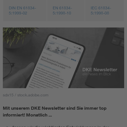
DIN EN 61834-
EN 61834-
IEC 61834-
5:1999-02
5:1998-10
5:1998-08
sdx15 / stock.adobe.com
Mit unserem DKE Newsletter sind Sie immer top
informiert!
Monatlich ...