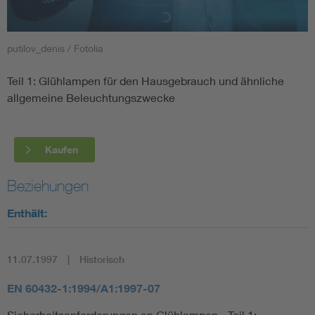
Smart Cities
putilov_denis / Fotolia
DKE Fachinformationen im Kontext der Normung
Teil 1: Glühlampen für den Hausgebrauch und ähnliche
allgemeine Beleuchtungszwecke
Blitzschutz: DIN EN 62305 in der Übersicht
Funk
Circular Economy für mehr Ressourceneffizienz
Gle
Kaufen
Beziehungen
Cybersecurity in der Industrieautomatisierung
Inst
Enthält:
DIN VDE 0100 für sichere Elektroinstallationen
Nied
11.07.1997
Historisch
Elektrofachkraft (EFK)
Not-
EN 60432-1:1994/A1:1997-07
Sicherheitsanforderungen an Glühlampen - Teil 1: