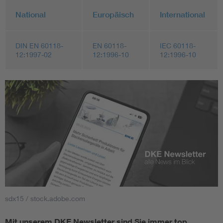
National
Europäisch
International
DIN EN 60118-
EN 60118-
IEC 60118-
12:1997-02
12:1996-10
12:1996-10
sdx15 / stock.adobe.com
Mit unserem DKE Newsletter sind Sie immer top