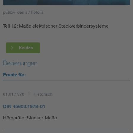
putilov_denis / Fotolia
Smart Cities
Teil 12: Maße elektrischer Steckverbindersysteme
DKE Fachinformationen im Kontext der Normung
Blitzschutz: DIN EN 62305 in der Übersicht
Funk
Kaufen
Circular Economy für mehr Ressourceneffizienz
Gle
Beziehungen
Ersatz für:
Cybersecurity in der Industrieautomatisierung
Inst
01.01.1978
Historisch
DIN VDE 0100 für sichere Elektroinstallationen
Nied
DIN 45603:1978-01
Elektrofachkraft (EFK)
Not-
Hörgeräte; Stecker, Maße