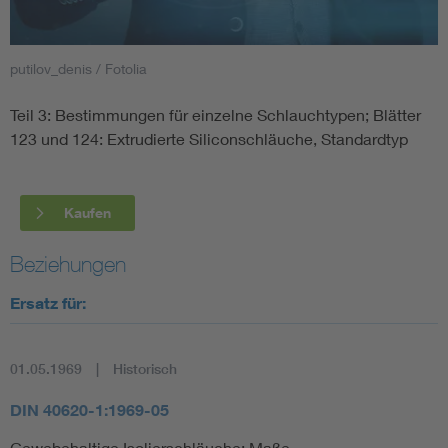
Smart Cities
putilov_denis / Fotolia
DKE Fachinformationen im Kontext der Normung
Teil 3: Bestimmungen für einzelne Schlauchtypen; Blätter
123 und 124: Extrudierte Siliconschläuche, Standardtyp
Blitzschutz: DIN EN 62305 in der Übersicht
Funk
Circular Economy für mehr Ressourceneffizienz
Gle
Kaufen
Beziehungen
Cybersecurity in der Industrieautomatisierung
Inst
Ersatz für:
DIN VDE 0100 für sichere Elektroinstallationen
Nied
01.05.1969
Historisch
Elektrofachkraft (EFK)
Not-
DIN 40620-1:1969-05
Gewebehaltige Isolierschläuche; Maße