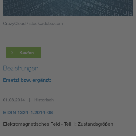
Smart Cities
CrazyCloud / stock.adobe.com
DKE Fachinformationen im Kontext der Normung
Blitzschutz: DIN EN 62305 in der Übersicht
Funk
Kaufen
Circular Economy für mehr Ressourceneffizienz
Gle
Beziehungen
Cybersecurity in der Industrieautomatisierung
Inst
Ersetzt bzw. ergänzt:
DIN VDE 0100 für sichere Elektroinstallationen
Nied
01.08.2014
Historisch
E DIN 1324-1:2014-08
Elektrofachkraft (EFK)
Not-
Elektromagnetisches Feld - Teil 1: Zustandsgrößen