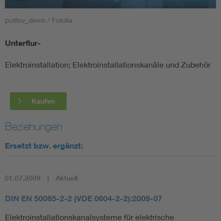
putilov_denis / Fotolia
Smart Cities
Unterflur-
DKE Fachinformationen im Kontext der Normung
Elektroinstallation; Elektroinstallationskanäle und Zubehör
Blitzschutz: DIN EN 62305 in der Übersicht
Funk
Circular Economy für mehr Ressourceneffizienz
Gle
Kaufen
Beziehungen
Cybersecurity in der Industrieautomatisierung
Inst
Ersetzt bzw. ergänzt:
DIN VDE 0100 für sichere Elektroinstallationen
Nied
01.07.2009
Aktuell
Elektrofachkraft (EFK)
Not-
DIN EN 50085-2-2 (VDE 0604-2-2):2009-07
Elektroinstallationskanalsysteme für elektrische