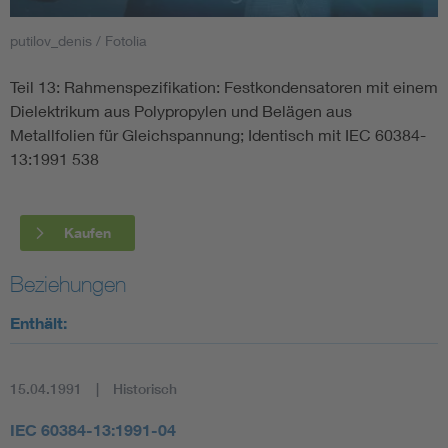
putilov_denis / Fotolia
Smart Cities
Teil 13: Rahmenspezifikation: Festkondensatoren mit einem
DKE Fachinformationen im Kontext der Normung
Dielektrikum aus Polypropylen und Belägen aus
Metallfolien für Gleichspannung; Identisch mit IEC 60384-
Blitzschutz: DIN EN 62305 in der Übersicht
Funk
13:1991 538
Circular Economy für mehr Ressourceneffizienz
Gle
Kaufen
Cybersecurity in der Industrieautomatisierung
Inst
Beziehungen
DIN VDE 0100 für sichere Elektroinstallationen
Nied
Enthält:
Elektrofachkraft (EFK)
Not-
15.04.1991
Historisch
IEC 60384-13:1991-04