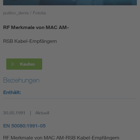
putilov_denis / Fotolia
Smart Cities
RF Merkmale von MAC AM-
DKE Fachinformationen im Kontext der Normung
RSB Kabel-Empfängern
Blitzschutz: DIN EN 62305 in der Übersicht
Funk
Circular Economy für mehr Ressourceneffizienz
Gle
Kaufen
Beziehungen
Cybersecurity in der Industrieautomatisierung
Inst
Enthält:
DIN VDE 0100 für sichere Elektroinstallationen
Nied
30.05.1991
Aktuell
Elektrofachkraft (EFK)
Not-
EN 50080:1991-05
RF Merkmale von MAC AM-RSB Kabel-Empfängern