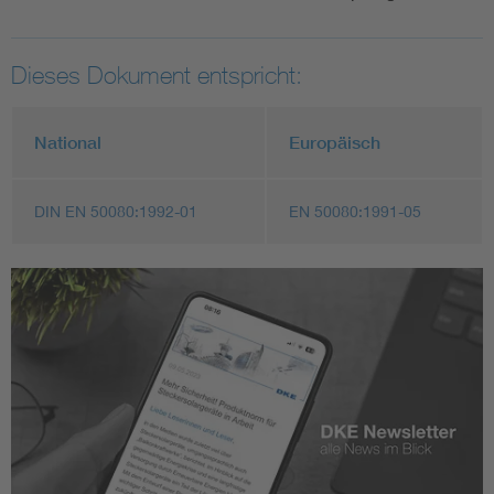
Dieses Dokument entspricht:
National
Europäisch
DIN EN 50080:1992-01
EN 50080:1991-05