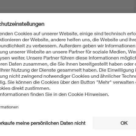
Mit unserem DKE Newsletter sind Sie immer top infor
fassen wir die wichtigsten Entwicklungen in der N
berichten wir über aktuelle Arbeitsergebnisse, Publi
informieren wir Sie bereits frühzeitig über zukünftig