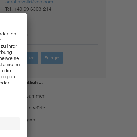
carolin.volk@vde.com
Tel. +49 69 6308-214
Themen
Energienetze
Energie
miert!
Monatlich ...
ormung kurz zusammen
kationen und Entwürfe
e Veranstaltungen