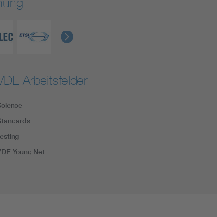
rmung
VDE Arbeitsfelder
Science
Standards
Testing
VDE Young Net