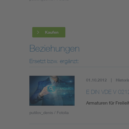
Industry
Living
Kaufen
Mobility
Beziehungen
Smart Cities
Ersetzt bzw. ergänzt:
01.10.2012
Histori
E DIN VDE V 021
Armaturen für Freile
putilov_denis / Fotolia