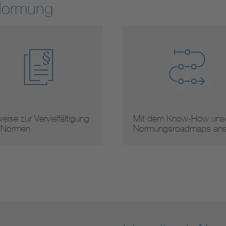
Normung
eise zur Vervielfältigung
Mit dem Know-How unse
 Normen
Normungsroadmaps an