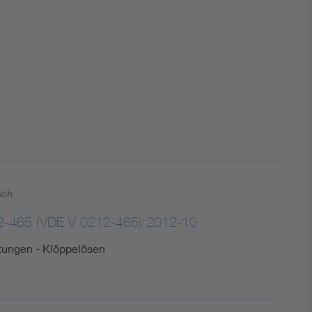
DIN VDE 0100 für sichere Elektroinstallationen
Elektrofachkraft (EFK)
sch
2-465 (VDE V 0212-465):2012-10
itungen - Klöppelösen