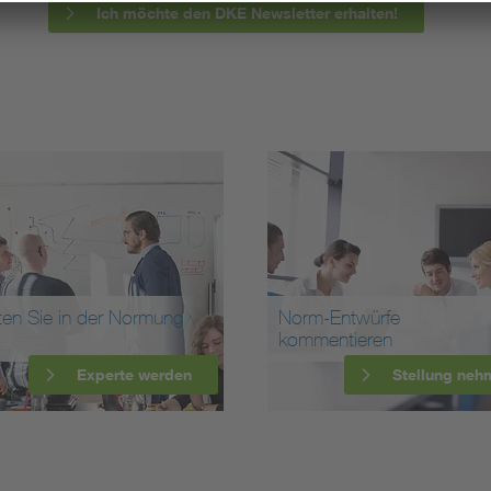
Ich möchte den DKE Newsletter erhalten!
ten Sie in der Normung
Norm-Entwürfe
kommentieren
Experte werden
Stellung neh