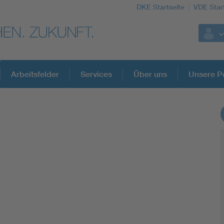
DKE Startseite
VDE Star
Arbeitsfelder
Services
Über uns
Unsere Po
DKE Fachinformationen im Kontext der No
Blitzschutz: DIN EN 62305 in der Übersicht
Circular Economy für mehr Ressourceneffizienz
Cybersecurity in der Industrieautomatisierung