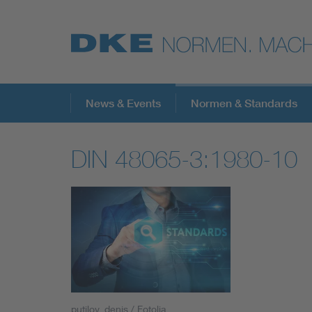
Top-Themen
News & Events
Normen & Standards
DIN 48065-3:1980-10
VDE Fokusthemen
Digital Security
Energy
Health
putilov_denis / Fotolia