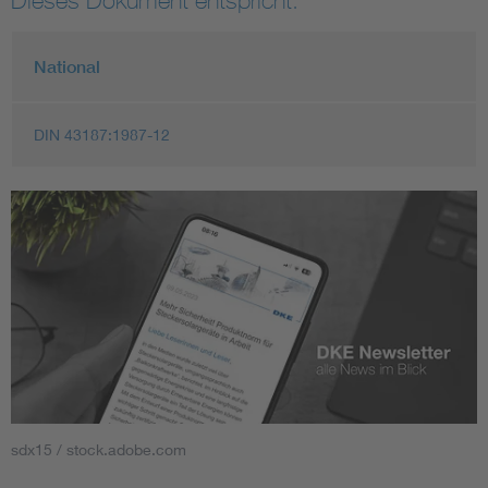
National
DIN 43187:1987-12
sdx15 / stock.adobe.com