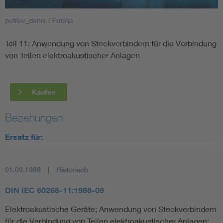
putilov_denis / Fotolia
Smart Cities
Teil 11: Anwendung von Steckverbindern für die Verbindung
DKE Fachinformationen im Kontext der Normung
von Teilen elektroakustischer Anlagen
Blitzschutz: DIN EN 62305 in der Übersicht
Funk
Kaufen
Circular Economy für mehr Ressourceneffizienz
Gle
Beziehungen
Cybersecurity in der Industrieautomatisierung
Inst
Ersatz für:
DIN VDE 0100 für sichere Elektroinstallationen
Nied
01.09.1988
Historisch
Elektrofachkraft (EFK)
Not-
DIN IEC 60268-11:1988-09
Elektroakustische Geräte; Anwendung von Steckverbindern
für die Verbindung von Teilen elektroakustischer Anlagen;