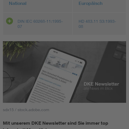
National
Europäisch
DIN IEC 60268-11:1995-
HD 483.11 S3:1993-
07
08
sdx15 / stock.adobe.com
Mit unserem DKE Newsletter sind Sie immer top