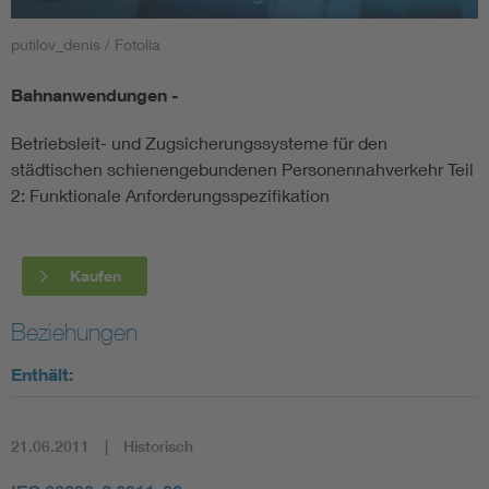
putilov_denis / Fotolia
Smart Cities
Bahnanwendungen -
DKE Fachinformationen im Kontext der Normung
Betriebsleit- und Zugsicherungssysteme für den
Blitzschutz: DIN EN 62305 in der Übersicht
Funk
städtischen schienengebundenen Personennahverkehr Teil
2: Funktionale Anforderungsspezifikation
Circular Economy für mehr Ressourceneffizienz
Gle
Kaufen
Cybersecurity in der Industrieautomatisierung
Inst
Beziehungen
DIN VDE 0100 für sichere Elektroinstallationen
Nied
Enthält:
Elektrofachkraft (EFK)
Not-
21.06.2011
Historisch