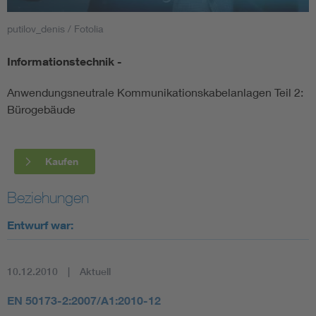
putilov_denis / Fotolia
Smart Cities
Informationstechnik -
DKE Fachinformationen im Kontext der Normung
Anwendungsneutrale Kommunikationskabelanlagen Teil 2:
Blitzschutz: DIN EN 62305 in der Übersicht
Funk
Bürogebäude
Circular Economy für mehr Ressourceneffizienz
Gle
Kaufen
Cybersecurity in der Industrieautomatisierung
Inst
Beziehungen
Entwurf war:
DIN VDE 0100 für sichere Elektroinstallationen
Nied
Elektrofachkraft (EFK)
Not-
10.12.2010
Aktuell
EN 50173-2:2007/A1:2010-12