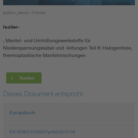
putilov_denis / Fotolia
Smart Cities
Isolier-
DKE Fachinformationen im Kontext der Normung
, Mantel- und Umhüllungswerkstoffe für
Blitzschutz: DIN EN 62305 in der Übersicht
Funk
Niederspannungskabel und -leitungen Teil 8: Halogenfreie,
thermoplastische Mantelmischungen
Circular Economy für mehr Ressourceneffizienz
Gle
Kaufen
Cybersecurity in der Industrieautomatisierung
Inst
Dieses Dokument entspricht:
DIN VDE 0100 für sichere Elektroinstallationen
Nied
Europäisch
Elektrofachkraft (EFK)
Not-
EN 50363-8:2005/FprAA:2010-09