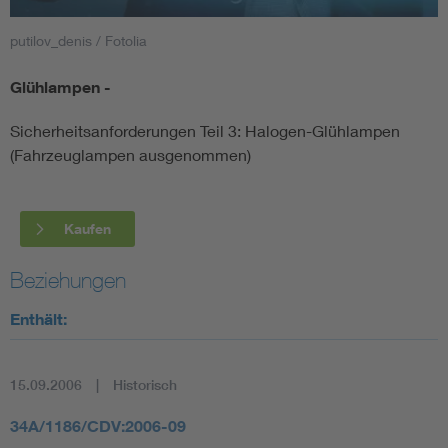
putilov_denis / Fotolia
Smart Cities
Glühlampen -
DKE Fachinformationen im Kontext der Normung
Sicherheitsanforderungen Teil 3: Halogen-Glühlampen
Blitzschutz: DIN EN 62305 in der Übersicht
Funk
(Fahrzeuglampen ausgenommen)
Circular Economy für mehr Ressourceneffizienz
Gle
Kaufen
Cybersecurity in der Industrieautomatisierung
Inst
Beziehungen
Enthält:
DIN VDE 0100 für sichere Elektroinstallationen
Nied
Elektrofachkraft (EFK)
Not-
15.09.2006
Historisch
34A/1186/CDV:2006-09