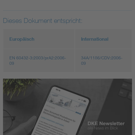
Dieses Dokument entspricht:
Europäisch
International
EN 60432-3:2003/prA2:2006-
34A/1186/CDV:2006-
09
09