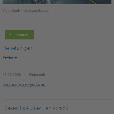
VicenSanh / stock.adobe.com
Smart Cities
DKE Fachinformationen im Kontext der Normung
Kaufen
Blitzschutz: DIN EN 62305 in der Übersicht
Funk
Beziehungen
Circular Economy für mehr Ressourceneffizienz
Gle
Enthält:
Cybersecurity in der Industrieautomatisierung
Inst
23.06.2006
Historisch
DIN VDE 0100 für sichere Elektroinstallationen
Nied
65C/433/CDV:2006-06
Elektrofachkraft (EFK)
Not-
Dieses Dokument entspricht: