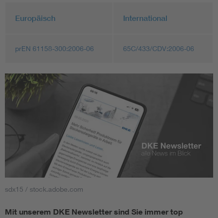
Europäisch
International
prEN 61158-300:2006-06
65C/433/CDV:2006-06
sdx15 / stock.adobe.com
Mit unserem DKE Newsletter sind Sie immer top