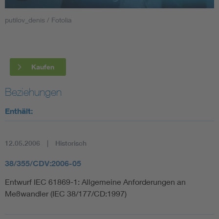
putilov_denis / Fotolia
Smart Cities
DKE Fachinformationen im Kontext der Normung
Kaufen
Blitzschutz: DIN EN 62305 in der Übersicht
Funk
Beziehungen
Circular Economy für mehr Ressourceneffizienz
Gle
Enthält:
Cybersecurity in der Industrieautomatisierung
Inst
12.05.2006
Historisch
DIN VDE 0100 für sichere Elektroinstallationen
Nied
38/355/CDV:2006-05
Entwurf IEC 61869-1: Allgemeine Anforderungen an
Elektrofachkraft (EFK)
Not-
Meßwandler (IEC 38/177/CD:1997)