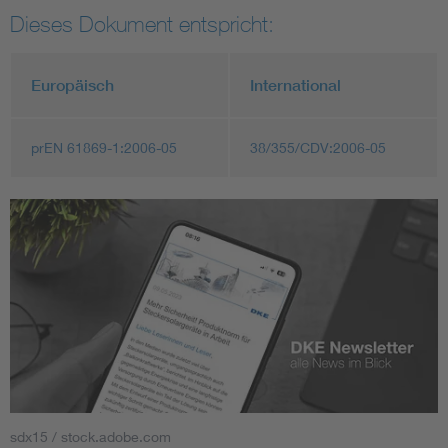
Dieses Dokument entspricht:
Europäisch
International
prEN 61869-1:2006-05
38/355/CDV:2006-05
sdx15 / stock.adobe.com