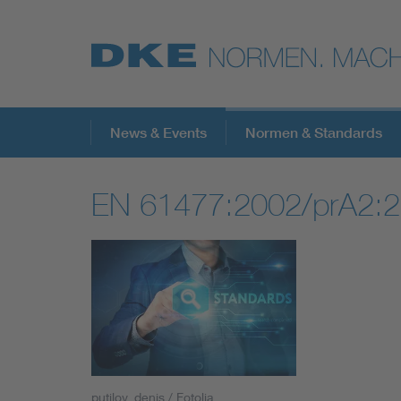
Top-Themen
News & Events
Normen & Standards
EN 61477:2002/prA2:
VDE Fokusthemen
Digital Security
Energy
Health
putilov_denis / Fotolia