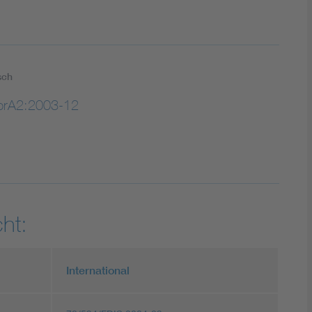
sch
prA2:2003-12
ht:
International