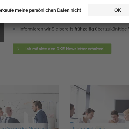
fassen wir die wichtigsten Entwicklungen in der N
berichten wir über aktuelle Arbeitsergebnisse, Publi
informieren wir Sie bereits frühzeitig über zukünftig
Ich möchte den DKE Newsletter erhalten!
ten Sie in der Normung
Norm-Entwürfe