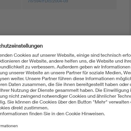
78/594/FDIS:2004-09
Mit unserem DKE Newsletter sind Sie immer top infor