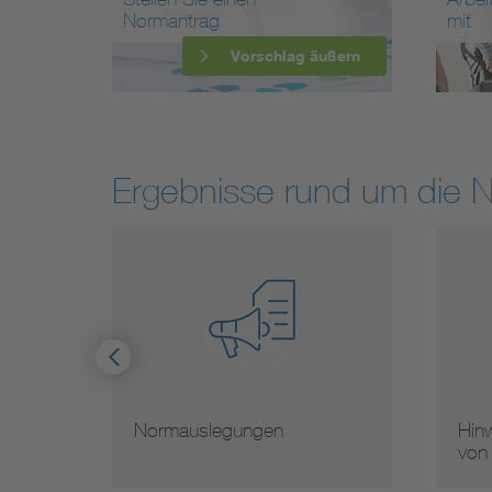
Normantrag
mit
Vorschlag äußern
Ergebnisse rund um die 
Normauslegungen
Hinw
von