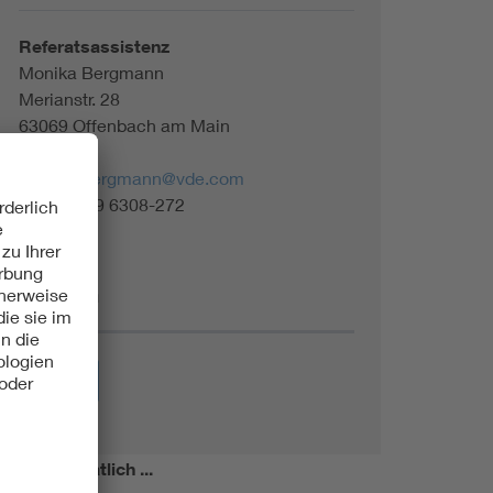
Referatsassistenz
Monika Bergmann
Merianstr. 28
63069 Offenbach am Main
monika.bergmann@vde.com
Tel. +49 69 6308-272
Themen
Energie
miert!
Monatlich ...