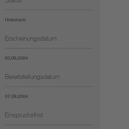
Status
Niederspannungsrichtlinie
Historisch
Not- und Sicherheitsbeleuchtung
Erscheinungsdatum
03.09.2004
Bereitstellungsdatum
07.09.2004
Einspruchsfrist