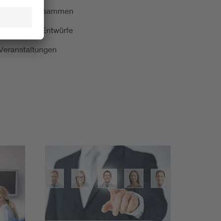
ormung kurz zusammen
kationen und Entwürfe
e Veranstaltungen