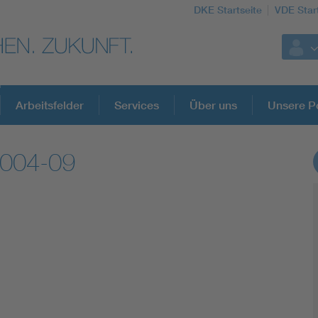
DKE Startseite
VDE Star
Arbeitsfelder
Services
Über uns
Unsere Po
2004-09
DKE Fachinformationen im Kontext der No
Blitzschutz: DIN EN 62305 in der Übersicht
Circular Economy für mehr Ressourceneffizienz
Cybersecurity in der Industrieautomatisierung