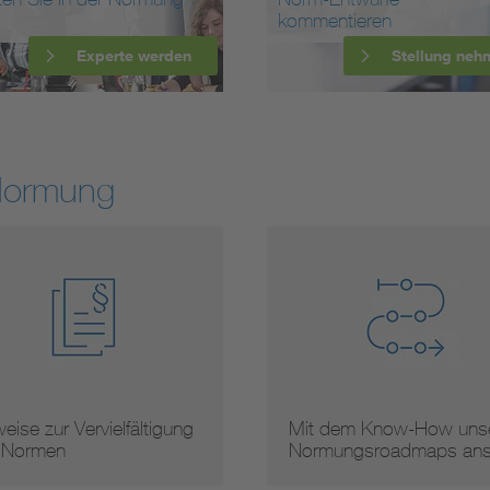
kommentieren
Experte werden
Stellung neh
Normung
eise zur Vervielfältigung
Mit dem Know-How unse
 Normen
Normungsroadmaps an