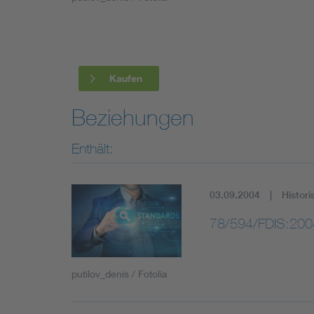
Industry
Living
Kaufen
Mobility
Beziehungen
Smart Cities
Enthält:
03.09.2004
Histori
78/594/FDIS:200
putilov_denis / Fotolia