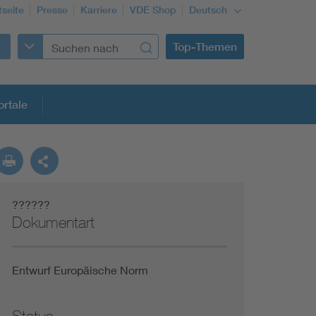
tseite
Presse
Karriere
VDE Shop
Deutsch
Top-Themen
rtale
rmung
??????
Funktionale Sicherheit schützt den Menschen
Dokumentart
Gleichstromanwendungen im Wachstum
Entwurf Europäische Norm
Installation und Betrieb von Mini-PV-Anlagen