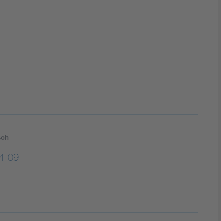
DIN VDE 0100 für sichere Elektroinstallationen
Elektrofachkraft (EFK)
sch
4-09