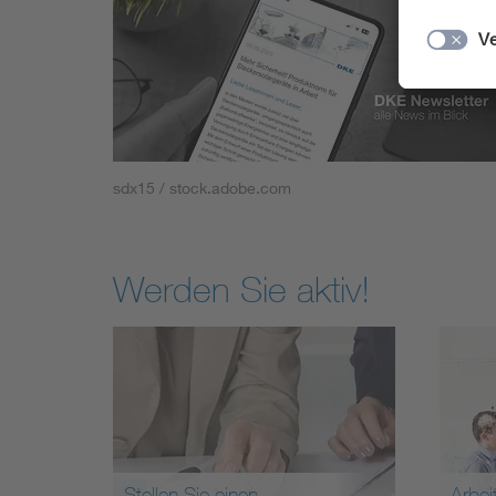
sdx15 / stock.adobe.com
Werden Sie aktiv!
Stellen Sie einen
Arbei