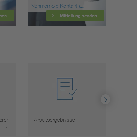
Nehmen Sie Kontakt auf
men
Mitteilung senden
rer
Arbeitsergebnisse
Norm
s …