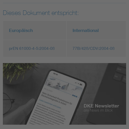
Dieses Dokument entspricht:
Europäisch
International
prEN 61000-4-5:2004-08
77B/428/CDV:2004-08