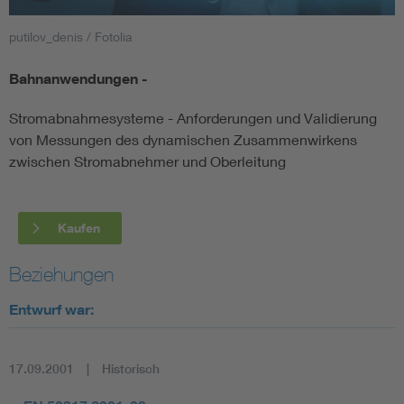
putilov_denis / Fotolia
Smart Cities
Bahnanwendungen -
DKE Fachinformationen im Kontext der Normung
Stromabnahmesysteme - Anforderungen und Validierung
Blitzschutz: DIN EN 62305 in der Übersicht
Funk
von Messungen des dynamischen Zusammenwirkens
zwischen Stromabnehmer und Oberleitung
Circular Economy für mehr Ressourceneffizienz
Gle
Kaufen
Cybersecurity in der Industrieautomatisierung
Inst
Beziehungen
DIN VDE 0100 für sichere Elektroinstallationen
Nied
Entwurf war:
Elektrofachkraft (EFK)
Not-
17.09.2001
Historisch