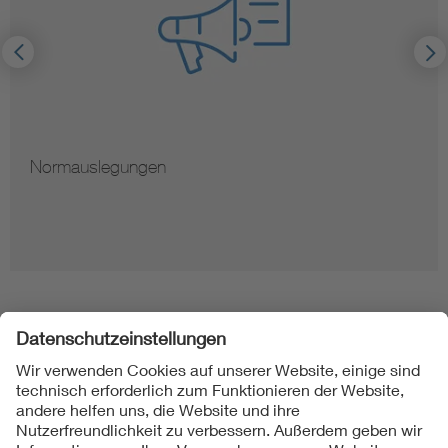
ngen
Hinweise zu
Folgen Sie uns