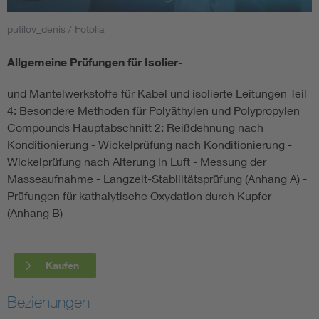
putilov_denis / Fotolia
Smart Cities
Allgemeine Prüfungen für Isolier-
DKE Fachinformationen im Kontext der Normung
und Mantelwerkstoffe für Kabel und isolierte Leitungen Teil
Blitzschutz: DIN EN 62305 in der Übersicht
Funk
4: Besondere Methoden für Polyäthylen und Polypropylen
Compounds Hauptabschnitt 2: Reißdehnung nach
Konditionierung - Wickelprüfung nach Konditionierung -
Circular Economy für mehr Ressourceneffizienz
Gle
Wickelprüfung nach Alterung in Luft - Messung der
Masseaufnahme - Langzeit-Stabilitätsprüfung (Anhang A) -
Cybersecurity in der Industrieautomatisierung
Inst
Prüfungen für kathalytische Oxydation durch Kupfer
(Anhang B)
DIN VDE 0100 für sichere Elektroinstallationen
Nied
Kaufen
Elektrofachkraft (EFK)
Not-
Beziehungen