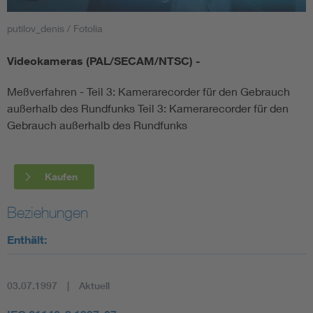
putilov_denis / Fotolia
Smart Cities
Videokameras (PAL/SECAM/NTSC) -
DKE Fachinformationen im Kontext der Normung
Meßverfahren - Teil 3: Kamerarecorder für den Gebrauch
Blitzschutz: DIN EN 62305 in der Übersicht
Funk
außerhalb des Rundfunks Teil 3: Kamerarecorder für den
Gebrauch außerhalb des Rundfunks
Circular Economy für mehr Ressourceneffizienz
Gle
Kaufen
Cybersecurity in der Industrieautomatisierung
Inst
Beziehungen
DIN VDE 0100 für sichere Elektroinstallationen
Nied
Enthält:
Elektrofachkraft (EFK)
Not-
03.07.1997
Aktuell