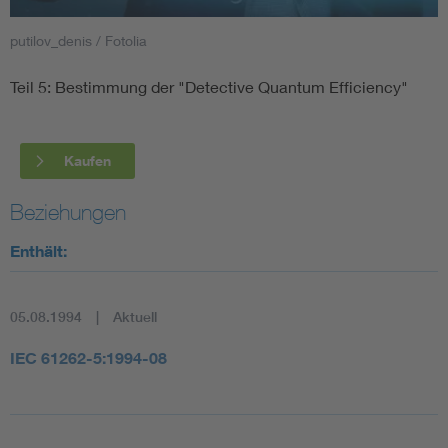
putilov_denis / Fotolia
Smart Cities
Teil 5: Bestimmung der "Detective Quantum Efficiency"
DKE Fachinformationen im Kontext der Normung
Blitzschutz: DIN EN 62305 in der Übersicht
Funk
Kaufen
Circular Economy für mehr Ressourceneffizienz
Gle
Beziehungen
Enthält:
Cybersecurity in der Industrieautomatisierung
Inst
05.08.1994
Aktuell
DIN VDE 0100 für sichere Elektroinstallationen
Nied
IEC 61262-5:1994-08
Elektrofachkraft (EFK)
Not-