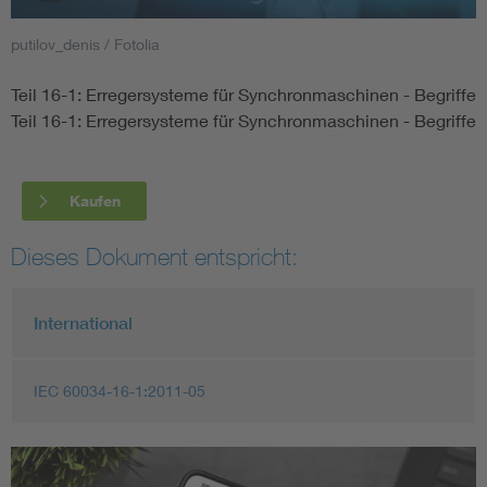
putilov_denis / Fotolia
Smart Cities
Teil 16-1: Erregersysteme für Synchronmaschinen - Begriffe
DKE Fachinformationen im Kontext der Normung
Teil 16-1: Erregersysteme für Synchronmaschinen - Begriffe
Blitzschutz: DIN EN 62305 in der Übersicht
Funk
Kaufen
Circular Economy für mehr Ressourceneffizienz
Gle
Dieses Dokument entspricht:
Cybersecurity in der Industrieautomatisierung
Inst
International
DIN VDE 0100 für sichere Elektroinstallationen
Nied
IEC 60034-16-1:2011-05
Elektrofachkraft (EFK)
Not-