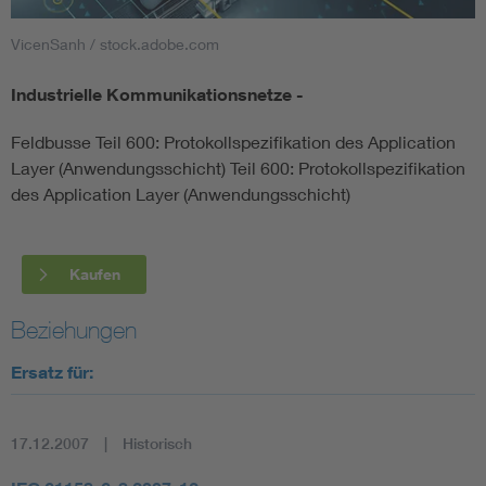
VicenSanh / stock.adobe.com
Smart Cities
Industrielle Kommunikationsnetze -
DKE Fachinformationen im Kontext der Normung
Feldbusse Teil 600: Protokollspezifikation des Application
Blitzschutz: DIN EN 62305 in der Übersicht
Funk
Layer (Anwendungsschicht) Teil 600: Protokollspezifikation
des Application Layer (Anwendungsschicht)
Circular Economy für mehr Ressourceneffizienz
Gle
Kaufen
Cybersecurity in der Industrieautomatisierung
Inst
Beziehungen
DIN VDE 0100 für sichere Elektroinstallationen
Nied
Ersatz für:
Elektrofachkraft (EFK)
Not-
17.12.2007
Historisch