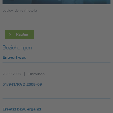
putilov_denis / Fotolia
Smart Cities
DKE Fachinformationen im Kontext der Normung
Kaufen
Blitzschutz: DIN EN 62305 in der Übersicht
Funk
Beziehungen
Circular Economy für mehr Ressourceneffizienz
Gle
Entwurf war:
Cybersecurity in der Industrieautomatisierung
Inst
26.09.2008
Historisch
DIN VDE 0100 für sichere Elektroinstallationen
Nied
51/941/RVD:2008-09
Elektrofachkraft (EFK)
Not-
Ersetzt bzw. ergänzt: