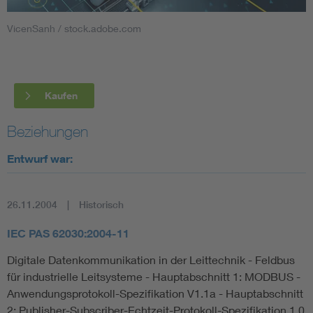
VicenSanh / stock.adobe.com
Smart Cities
DKE Fachinformationen im Kontext der Normung
Kaufen
Blitzschutz: DIN EN 62305 in der Übersicht
Funk
Beziehungen
Circular Economy für mehr Ressourceneffizienz
Gle
Entwurf war:
Cybersecurity in der Industrieautomatisierung
Inst
26.11.2004
Historisch
DIN VDE 0100 für sichere Elektroinstallationen
Nied
IEC PAS 62030:2004-11
Digitale Datenkommunikation in der Leittechnik - Feldbus
Elektrofachkraft (EFK)
Not-
für industrielle Leitsysteme - Hauptabschnitt 1: MODBUS -
Anwendungsprotokoll-Spezifikation V1.1a - Hauptabschnitt
2: Publisher-Subscriber-Echtzeit-Protokoll-Spezifikation 1.0