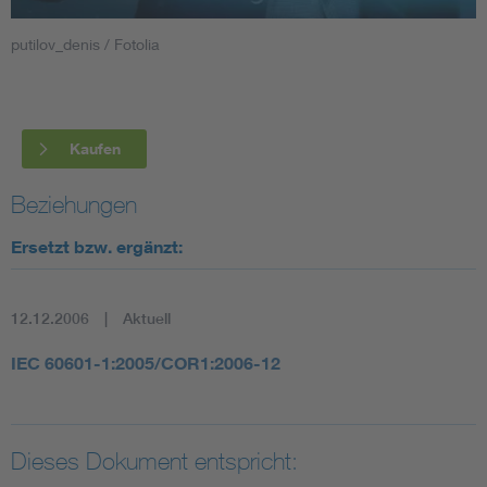
putilov_denis / Fotolia
Smart Cities
DKE Fachinformationen im Kontext der Normung
Kaufen
Blitzschutz: DIN EN 62305 in der Übersicht
Funk
Beziehungen
Circular Economy für mehr Ressourceneffizienz
Gle
Ersetzt bzw. ergänzt:
Cybersecurity in der Industrieautomatisierung
Inst
12.12.2006
Aktuell
DIN VDE 0100 für sichere Elektroinstallationen
Nied
IEC 60601-1:2005/COR1:2006-12
Elektrofachkraft (EFK)
Not-
Dieses Dokument entspricht: