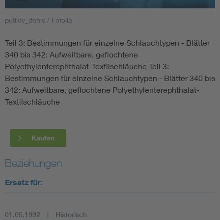
putilov_denis / Fotolia
Smart Cities
Teil 3: Bestimmungen für einzelne Schlauchtypen - Blätter
DKE Fachinformationen im Kontext der Normung
340 bis 342: Aufweitbare, geflochtene
Polyethylenterephthalat-Textilschläuche Teil 3:
Blitzschutz: DIN EN 62305 in der Übersicht
Funk
Bestimmungen für einzelne Schlauchtypen - Blätter 340 bis
342: Aufweitbare, geflochtene Polyethylenterephthalat-
Circular Economy für mehr Ressourceneffizienz
Gle
Textilschläuche
Cybersecurity in der Industrieautomatisierung
Inst
Kaufen
DIN VDE 0100 für sichere Elektroinstallationen
Nied
Beziehungen
Ersatz für:
Elektrofachkraft (EFK)
Not-
01.05.1992
Historisch