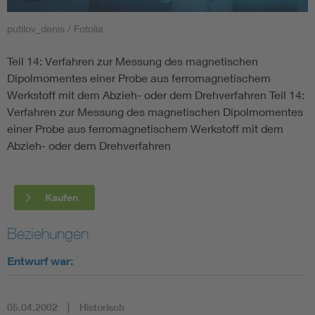
putilov_denis / Fotolia
Smart Cities
Teil 14: Verfahren zur Messung des magnetischen
DKE Fachinformationen im Kontext der Normung
Dipolmomentes einer Probe aus ferromagnetischem
Werkstoff mit dem Abzieh- oder dem Drehverfahren Teil 14:
Blitzschutz: DIN EN 62305 in der Übersicht
Funk
Verfahren zur Messung des magnetischen Dipolmomentes
einer Probe aus ferromagnetischem Werkstoff mit dem
Circular Economy für mehr Ressourceneffizienz
Gle
Abzieh- oder dem Drehverfahren
Cybersecurity in der Industrieautomatisierung
Inst
Kaufen
DIN VDE 0100 für sichere Elektroinstallationen
Nied
Beziehungen
Entwurf war:
Elektrofachkraft (EFK)
Not-
05.04.2002
Historisch