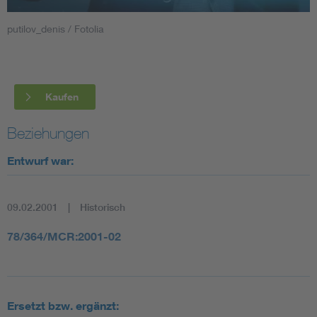
putilov_denis / Fotolia
Smart Cities
DKE Fachinformationen im Kontext der Normung
Kaufen
Blitzschutz: DIN EN 62305 in der Übersicht
Funk
Beziehungen
Circular Economy für mehr Ressourceneffizienz
Gle
Entwurf war:
Cybersecurity in der Industrieautomatisierung
Inst
09.02.2001
Historisch
DIN VDE 0100 für sichere Elektroinstallationen
Nied
78/364/MCR:2001-02
Elektrofachkraft (EFK)
Not-
Ersetzt bzw. ergänzt: