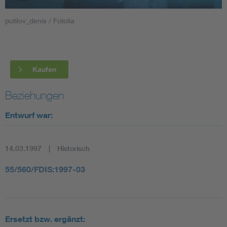
putilov_denis / Fotolia
Smart Cities
DKE Fachinformationen im Kontext der Normung
Kaufen
Blitzschutz: DIN EN 62305 in der Übersicht
Funk
Beziehungen
Circular Economy für mehr Ressourceneffizienz
Gle
Entwurf war:
Cybersecurity in der Industrieautomatisierung
Inst
14.03.1997
Historisch
DIN VDE 0100 für sichere Elektroinstallationen
Nied
55/560/FDIS:1997-03
Elektrofachkraft (EFK)
Not-
Ersetzt bzw. ergänzt: