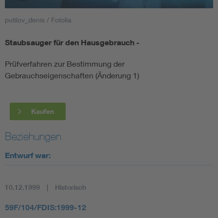
putilov_denis / Fotolia
Smart Cities
Staubsauger für den Hausgebrauch -
DKE Fachinformationen im Kontext der Normung
Prüfverfahren zur Bestimmung der
Blitzschutz: DIN EN 62305 in der Übersicht
Funk
Gebrauchseigenschaften (Änderung 1)
Circular Economy für mehr Ressourceneffizienz
Gle
Kaufen
Cybersecurity in der Industrieautomatisierung
Inst
Beziehungen
Entwurf war:
DIN VDE 0100 für sichere Elektroinstallationen
Nied
Elektrofachkraft (EFK)
Not-
10.12.1999
Historisch
59F/104/FDIS:1999-12