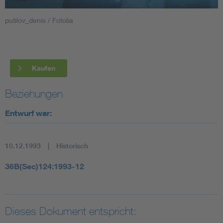
putilov_denis / Fotolia
Smart Cities
DKE Fachinformationen im Kontext der Normung
Kaufen
Blitzschutz: DIN EN 62305 in der Übersicht
Funk
Beziehungen
Circular Economy für mehr Ressourceneffizienz
Gle
Entwurf war:
Cybersecurity in der Industrieautomatisierung
Inst
10.12.1993
Historisch
DIN VDE 0100 für sichere Elektroinstallationen
Nied
36B(Sec)124:1993-12
Elektrofachkraft (EFK)
Not-
Dieses Dokument entspricht: