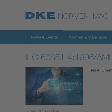
Top-Themen
News & Events
Normen & Standards
IEC 60851-4:1996/AM
VDE Fokusthemen
Teil 4: Che
Digital Security
Energy
Health
putilov_denis / Fotolia