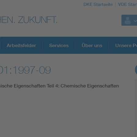
DKE Startseite
VDE Star
Arbeitsfelder
Services
Über uns
Unsere Po
D1:1997-09
DKE Fachinformationen im Kontext der No
mische Eigenschaften Teil 4: Chemische Eigenschaften
Blitzschutz: DIN EN 62305 in der Übersicht
Circular Economy für mehr Ressourceneffizienz
Cybersecurity in der Industrieautomatisierung