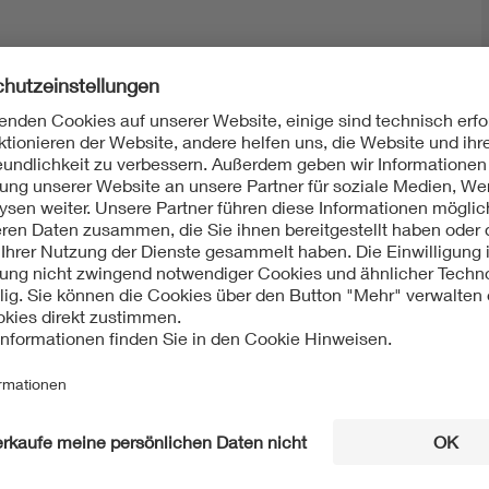
Mit unserem DKE Newsletter sind Sie immer top infor
fassen wir die wichtigsten Entwicklungen in der N
berichten wir über aktuelle Arbeitsergebnisse, Publi
informieren wir Sie bereits frühzeitig über zukünftig