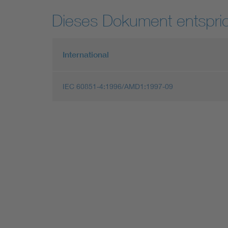
Dieses Dokument entspric
International
IEC 60851-4:1996/AMD1:1997-09