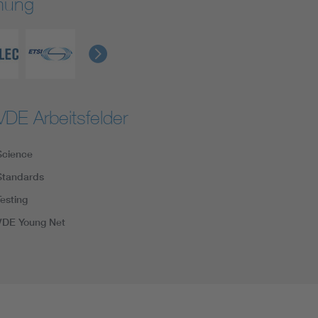
rmung
VDE Arbeitsfelder
Science
Standards
Testing
VDE Young Net