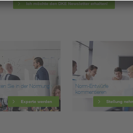
Ich möchte den DKE Newsletter erhalten!
ten Sie in der Normung
Norm-Entwürfe
kommentieren
Experte werden
Stellung neh