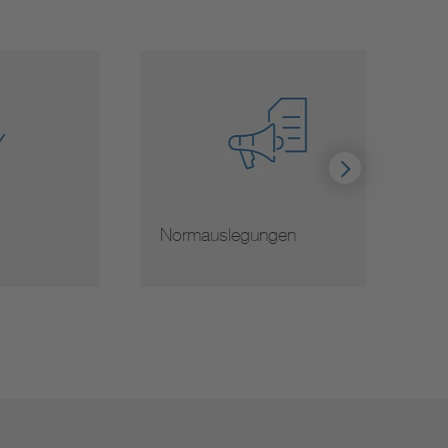
Normauslegungen
Hinwe
von 