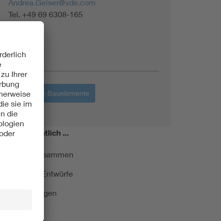
Andrea.Geiser@vde.com
Tel. +49 69 6308-165
Themen
Elektronik-Bauelemente
miert!
Monatlich ...
ormung kurz zusammen
kationen und Entwürfe
e Veranstaltungen