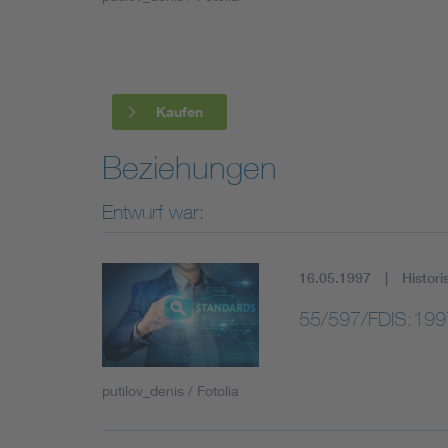
Industry
Living
Kaufen
Mobility
Beziehungen
Smart Cities
Entwurf war:
16.05.1997
Histori
55/597/FDIS:199
putilov_denis / Fotolia